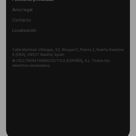
Aviso legal
Contacto
Localización
Calle Martínez Villergas, 52, Bloque C, Planta 2, Puerta Derecha
A (DRA), 28027 Madrid, Spain
© CELLTRION FARMACEUTICA (ESPAÑA), S.L. Todos los
derechos reservados.