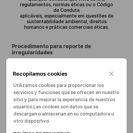
regulamentos, normas éticas ou o Código
de Conduta
aplicáveis, especialmente em questões de
sustentabilidade ambiental, direitos
humanos e práticas comerciais éticas.
Procedimento para reporte de
irregularidades
c
Recopilamos cookies
l
Relatório
o
Utilizamos cookies para proporcionar los
s
servicios y funciones que se ofrecen en nuestro
e
sitio y para mejorar la experiencia de nuestros
→
usuarios.​ Las cookies son datos que se
descargan o almacenan en su computadora u
otro dispositivo.
Revisão