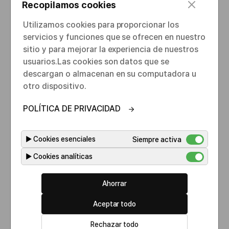
c
Recopilamos cookies
No se podrá alterar, cambiar, modificar, o adaptar la
l
Página Web por parte del Usuario. CELLTRION ESPAÑA
o
Utilizamos cookies para proporcionar los
se reserva la facultad de efectuar cuantas
s
actualizaciones, cambios y modificaciones estime
servicios y funciones que se ofrecen en nuestro
e
convenientes, pudiendo hacer uso de tal facultad en
sitio y para mejorar la experiencia de nuestros
cualquier momento y sin previo aviso.
usuarios.​ Las cookies son datos que se
descargan o almacenan en su computadora u
Propiedad Intelectual e Industrial.
otro dispositivo.
Este Portal, su código fuente y demás contenidos que
POLÍTICA DE PRIVACIDAD
se encuentran protegidos por la Ley de Propiedad
Intelectual. No podrán ser objeto de explotación,
reproducción, distribución, modificación,
▶
Cookies esenciales
Siempre activa
comunicación pública, cesión o transformación, salvo
que medie autorización expresa de los titulares de los
▶
Cookies analíticas
derechos.
El diseño, imágenes, rótulos, signos distintivos,
Ahorrar
nombre comercial, las marcas, logos, productos y
servicios que contiene esta Página Web se encuentran
Aceptar todo
protegidos por Ley de Propiedad Industrial.
Rechazar todo