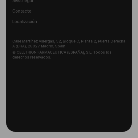
Aviso legal
Contacto
Localización
Calle Martínez Villergas, 52, Bloque C, Planta 2, Puerta Derecha
A (DRA), 28027 Madrid, Spain
© CELLTRION FARMACEUTICA (ESPAÑA), S.L. Todos los
derechos reservados.