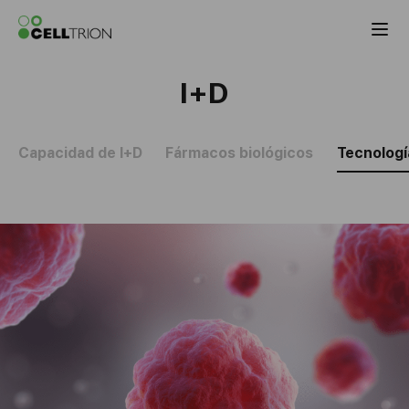
Celltrion the Global Pharmaceutical Co
I+D
Capacidad de I+D
Fármacos biológicos
Tecnologí